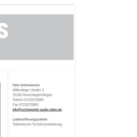
Uwe Schneeweis
Wilferdinger Straße 3
75196 Remchingen/Singen
Telefon 07232/70568
Fax 07232/70882
info@schneeweis-audio-video.de
Ladenöffnungszeiten
Telefonische Terminvereinbarung